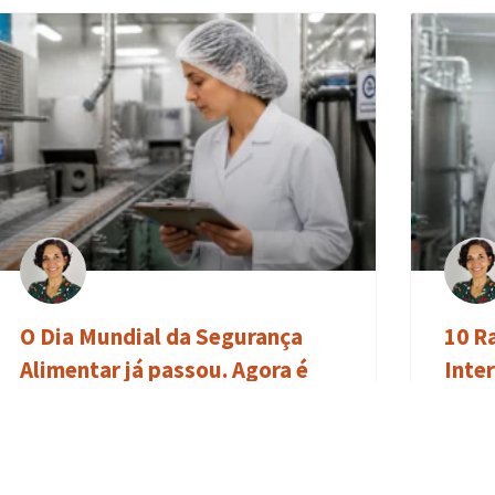
O Dia Mundial da Segurança
10 R
Alimentar já passou. Agora é
Inte
altura de continuar o trabalho.
(e c
No rescaldo do Dia Mundial da Segurança
Se trab
Alimentar, celebrado a 7 de junho, vale a pena
Aliment