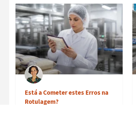
Está a Cometer estes Erros na
Rotulagem?
Se trabalhas na indústria alimentar ou na
produção primária, sabes que o rótulo é muito
mais do que um simples pedaço de papel colado
numa