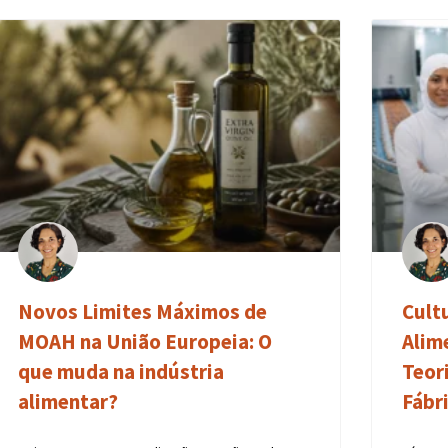
Novos Limites Máximos de
Cult
MOAH na União Europeia: O
Alim
que muda na indústria
Teor
alimentar?
Fábr