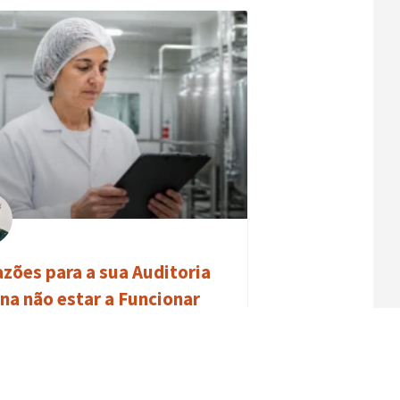
azões para a sua Auditoria
rna não estar a Funcionar
omo resolver)
alhas na área da Qualidade ou Segurança
ar, sabes bem do que estou a falar: