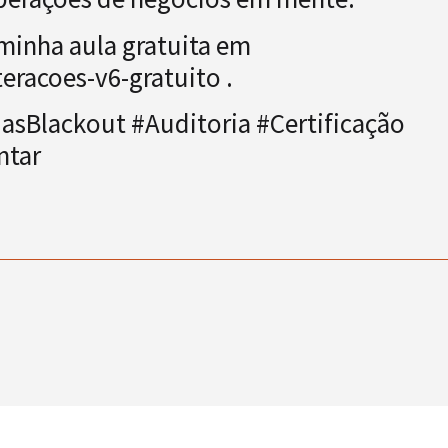
minha aula gratuita em
teracoes-v6-gratuito .
sBlackout #Auditoria #Certificação
ntar