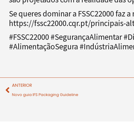
Se queres dominar a FSSC22000 faz a 
https://fssc22000.cqr.pt/principais-al
#FSSC22000 #SegurançaAlimentar #Dia
#AlimentaçãoSegura #IndústriaAlime
ANTERIOR
Novo guia IFS Packaging Guideline