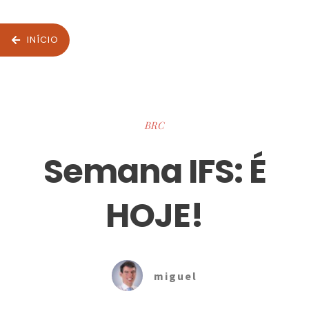
INÍCIO
BRC
Semana IFS: É
HOJE!
miguel