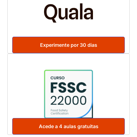
Experimente por 30 dias
Acede a 4 aulas gratuitas