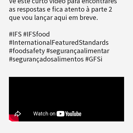
Vê este curto vídeo para encontrares
as respostas e fica atento à parte 2
que vou lançar aqui em breve.
#IFS #IFSfood
#InternationalFeaturedStandards
#foodsafety #segurançaalimentar
#segurançadosalimentos #GFSi