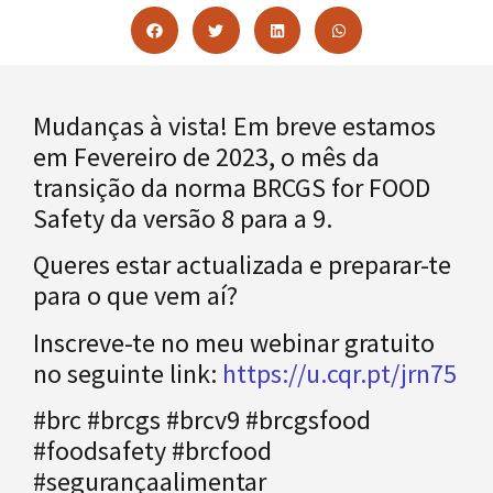
Mudanças à vista! Em breve estamos
em Fevereiro de 2023, o mês da
transição da norma BRCGS for FOOD
Safety da versão 8 para a 9.
Queres estar actualizada e preparar-te
para o que vem aí?
Inscreve-te no meu webinar gratuito
no seguinte link:
https://u.cqr.pt/jrn75
#brc #brcgs #brcv9 #brcgsfood
#foodsafety #brcfood
#segurançaalimentar