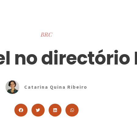
BRC
el no directório
Catarina Quina Ribeiro