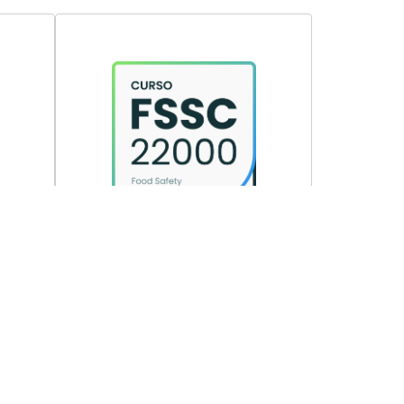
0
Acede a 4 aulas
gratuitas