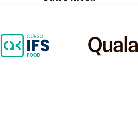
Acede a 3 aulas
Experimente por 3
gratuitas
dias