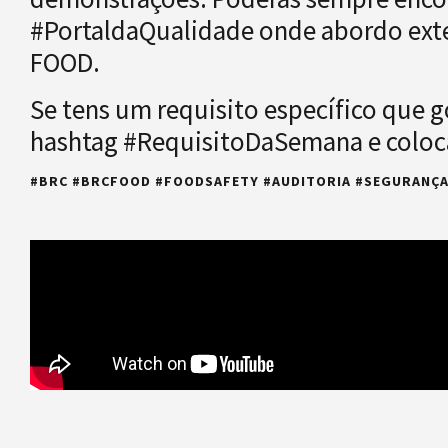
#PortaldaQualidade onde abordo exte
FOOD.
Se tens um requisito específico que go
hashtag #RequisitoDaSemana e coloca
#BRC #BRCFOOD #FOODSAFETY #AUDITORIA #SEGURANÇA