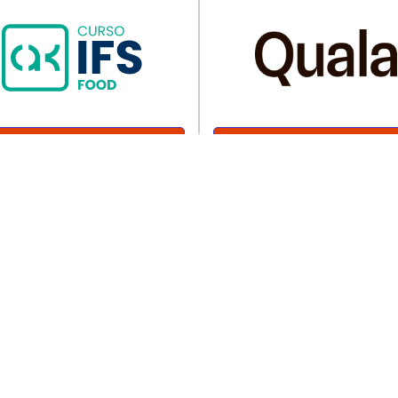
Acede a 3 aulas
Experimente por 3
gratuitas
dias
enhum