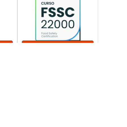
0
Acede a 4 aulas
gratuitas
ENVIAR