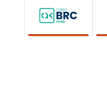
Acede a Aula Gratuita
e PDF
Subscreva para não perder n
post!