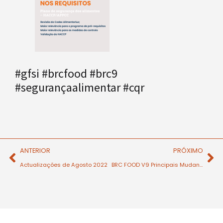
#gfsi #brcfood #brc9
#segurançaalimentar #cqr
ANTERIOR
PRÓXIMO
Actualizações de Agosto 2022
BRC FOOD V9 Principais Mudanças