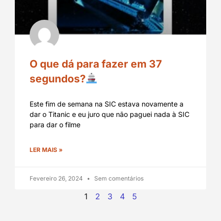
O que dá para fazer em 37
segundos?
Este fim de semana na SIC estava novamente a
dar o Titanic e eu juro que não paguei nada à SIC
para dar o filme
LER MAIS »
Fevereiro 26, 2024
Sem comentários
1
2
3
4
5