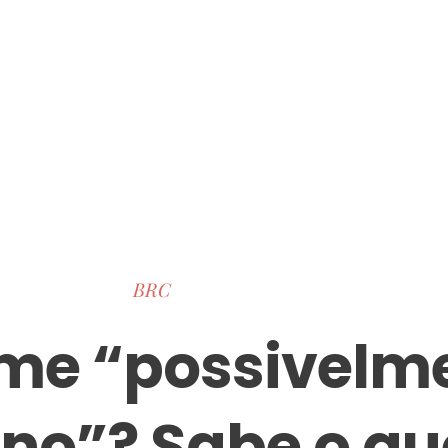
BRC
me “possivelm
no”? Sabe o qu