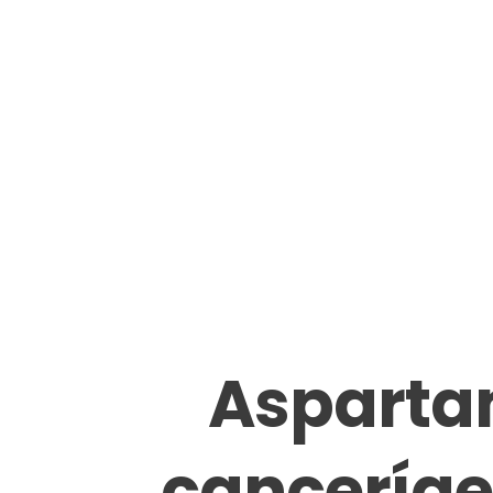
Asparta
canceríge