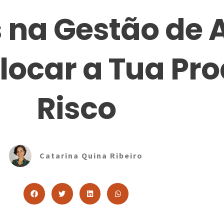
os na Gestão de 
olocar a Tua P
Risco
Catarina Quina Ribeiro