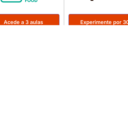
Acede a 3 aulas
Experimente por 3
gratuitas
dias
enhum
Apenas enviaremos informações re
spam.