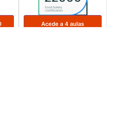
0
Acede a 4 aulas
gratuitas
ENVIAR
lacionadas com a CQR, não enviamos