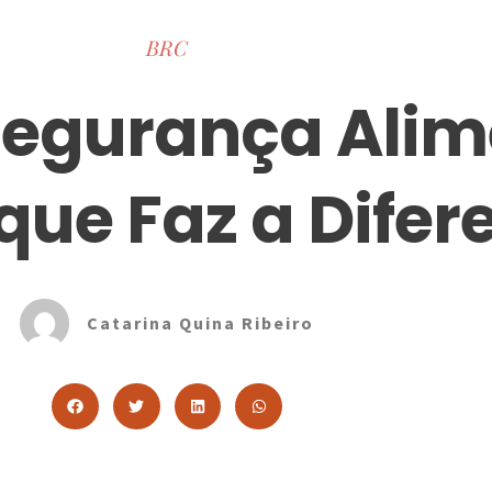
BRC
egurança Alime
que Faz a Difer
Catarina Quina Ribeiro