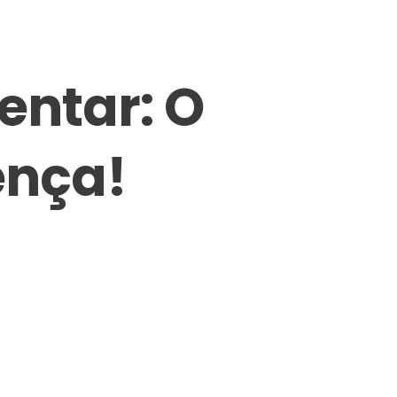
ntar: O
ença!