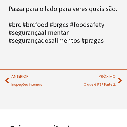
Passa para o lado para veres quais são.
#brc #brcfood #brgcs #foodsafety
#segurançaalimentar
#segurançadosalimentos #pragas
ANTERIOR
PRÓXIMO
Inspeções internas
O que é IFS? Parte 2.