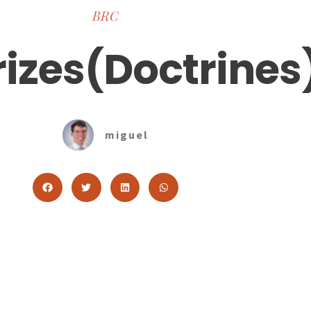
BRC
rizes(Doctrines
miguel