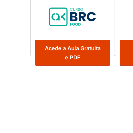
Acede a Aula Gratuita
e PDF
Subscreva para não perder n
post!