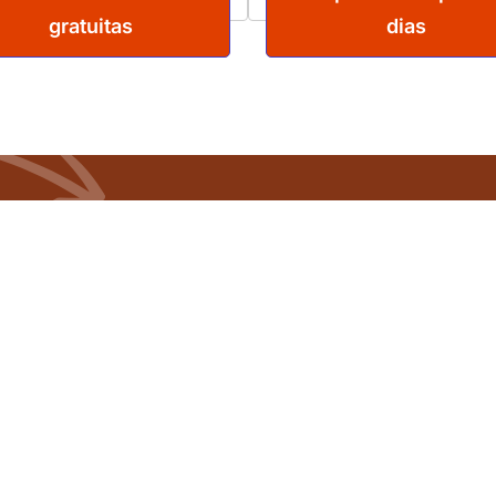
gratuitas
dias
enhum
Apenas enviaremos informações re
spam.