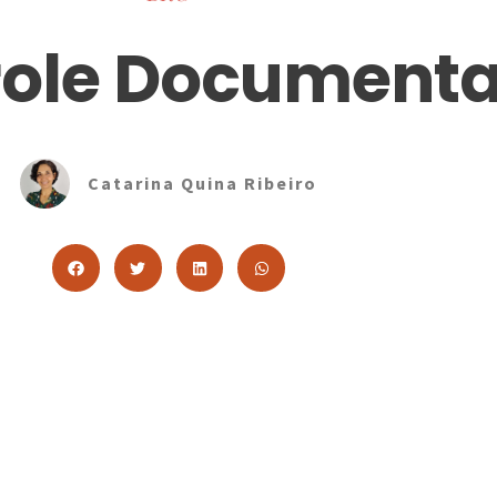
role Documenta
Catarina Quina Ribeiro