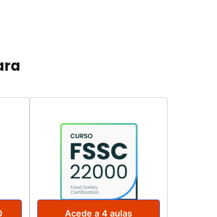
ara
0
Acede a 4 aulas