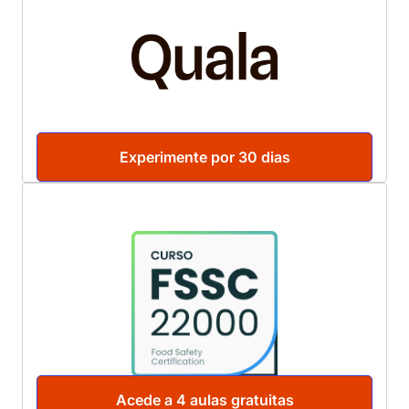
Experimente por 30 dias
Acede a 4 aulas gratuitas