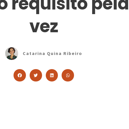
 requisito pela
vez
Catarina Quina Ribeiro