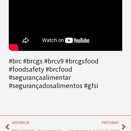
#brc #brcgs #brcv9 #brcgsfood
#foodsafety #brcfood
#segurançaalimentar
#segurançadosalimentos #gfsi
ANTERIOR
PRÓXIMO
BRC FOOD V9 – Novidades Fresquinhas!
Actualizações de Agosto 2022